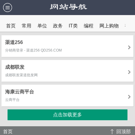
首页
常用
单位
政务
IT类
编程
网上购物
视频
教育
内网
渠道256
分销商登录 - 渠道256 QD256.COM
成都联发
成都联发渠道批发网
海康云商平台
云商平台
点击加载更多
首页
回顶部